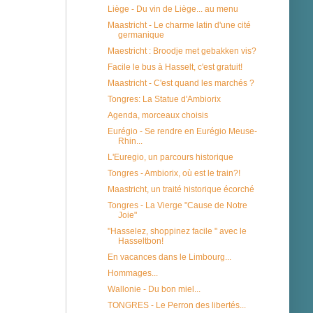
Liège - Du vin de Liège... au menu
Maastricht - Le charme latin d'une cité
germanique
Maestricht : Broodje met gebakken vis?
Facile le bus à Hasselt, c'est gratuit!
Maastricht - C'est quand les marchés ?
Tongres: La Statue d'Ambiorix
Agenda, morceaux choisis
Eurégio - Se rendre en Eurégio Meuse-
Rhin...
L'Euregio, un parcours historique
Tongres - Ambiorix, où est le train?!
Maastricht, un traité historique écorché
Tongres - La Vierge "Cause de Notre
Joie"
"Hasselez, shoppinez facile " avec le
Hasseltbon!
En vacances dans le Limbourg...
Hommages...
Wallonie - Du bon miel...
TONGRES - Le Perron des libertés...