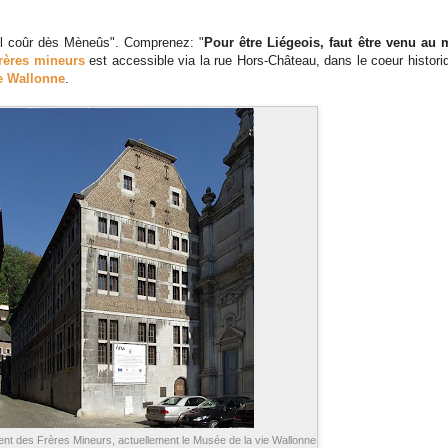
èl coûr dès Mèneûs". Comprenez: "
Pour être Liégeois, faut être venu au 
rères mineurs
est accessible via la rue Hors-Château, dans le coeur histori
e Wallonne
.
nt des Frères Mineurs, actuellement le Musée de la vie Wallonne