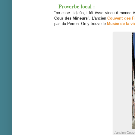
_ Proverbe local :
"po esse Lidjeûs, i fåt èsse vinou å monde 
Cour des Mineurs
". L'ancien
Couvent des F
pas du Perron. On y trouve le
Musée de la vi
L'ancien Couve