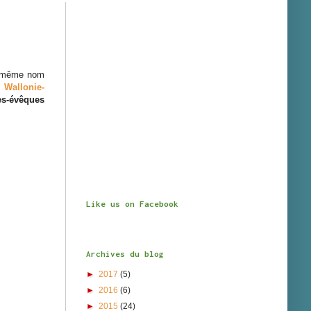
e même nom
 Wallonie-
es-évêques
Like us on Facebook
Archives du blog
►
2017
(5)
►
2016
(6)
►
2015
(24)