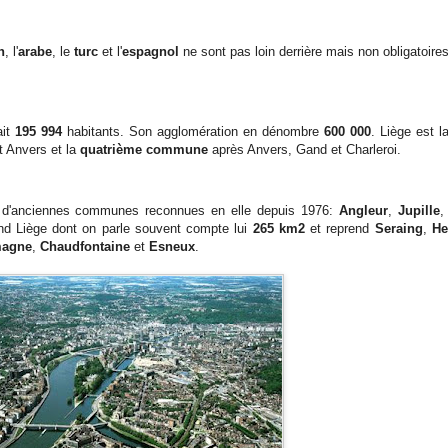
n
, l'
arabe
, le
turc
et l'
espagnol
ne sont pas loin derrière mais non obligatoires
ait
195 994
habitants. Son agglomération en dénombre
600 000
. Liège est 
t Anvers et la
quatrième commune
après Anvers, Gand et Charleroi.
d'anciennes communes reconnues en elle depuis 1976:
Angleur
,
Jupille
nd Liège dont on parle souvent compte lui
265 km2
et reprend
Seraing
,
He
agne
,
Chaudfontaine
et
Esneux
.