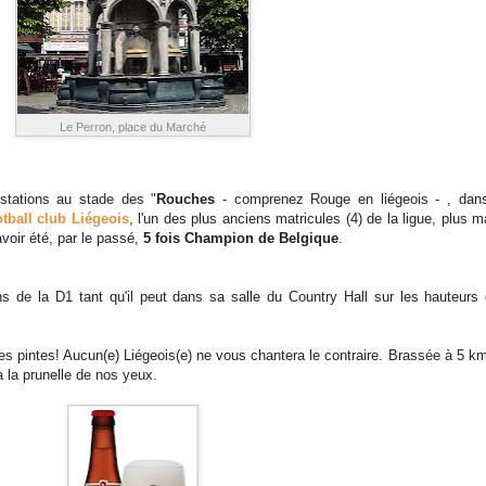
Le Perron, place du Marché
stations au stade des "
Rouches
- comprenez Rouge en liégeois - , dans
tball club Liégeois
, l'un des plus anciens matricules (4) de la ligue, plus
voir été, par le passé,
5 fois Champion de Belgique
.
 de la D1 tant qu'il peut dans sa salle du Country Hall sur les hauteurs d
 des pintes! Aucun(e) Liégeois(e) ne vous chantera le contraire. Brassée à 5 k
 la prunelle de nos yeux.