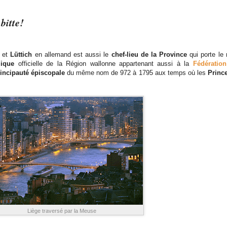
bitte!
s et
Lüttich
en allemand est aussi le
chef-lieu de la Province
qui porte l
mique
officielle de la Région wallonne appartenant aussi à la
Fédération
rincipauté épiscopale
du même nom de 972 à 1795 aux temps où les
Princ
Liège traversé par la Meuse