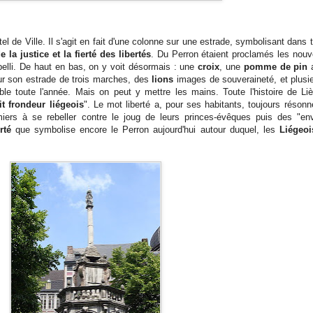
tel de Ville. Il s'agit en fait d'une colonne sur une estrade, symbolisant dans 
e la justice et la fierté des libertés
. Du Perron étaient proclamés les nouve
elli. De haut en bas, on y voit désormais : une
croix
, une
pomme de pin
a
r son estrade de trois marches, des
lions
images de souveraineté, et plusi
ble toute l'année. Mais on peut y mettre les mains. Toute l'histoire de Liè
rit frondeur liégeois
". Le mot liberté a, pour ses habitants, toujours réson
remiers à se rebeller contre le joug de leurs princes-évêques puis des "en
erté
que symbolise encore le Perron aujourd'hui autour duquel, les
Liégeoi