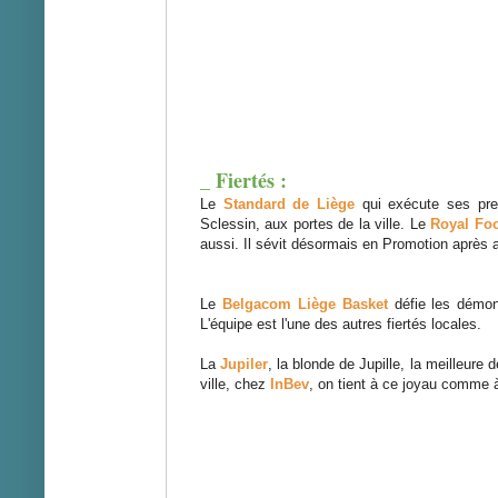
_ Fiertés :
Le
Standard de Liège
qui exécute ses pre
Sclessin, aux portes de la ville. Le
Royal Foo
aussi. Il sévit désormais en Promotion après a
Le
Belgacom Liège Basket
défie les démons
L'équipe est l'une des autres fiertés locales.
La
Jupiler
, la blonde de Jupille, la meilleure
ville, chez
InBev
, on tient à ce joyau comme à