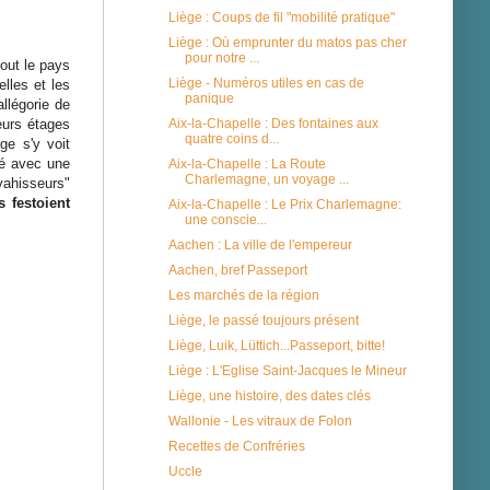
Liège : Coups de fil "mobilité pratique"
Liège : Où emprunter du matos pas cher
pour notre ...
tout le pays
Liège - Numéros utiles en cas de
lles et les
panique
llégorie de
Aix-la-Chapelle : Des fontaines aux
eurs étages
quatre coins d...
ge s'y voit
né avec une
Aix-la-Chapelle : La Route
Charlemagne, un voyage ...
vahisseurs"
s festoient
Aix-la-Chapelle : Le Prix Charlemagne:
une conscie...
Aachen : La ville de l'empereur
Aachen, bref Passeport
Les marchés de la région
Liège, le passé toujours présent
Liège, Luik, Lüttich...Passeport, bitte!
Liège : L'Eglise Saint-Jacques le Mineur
Liège, une histoire, des dates clés
Wallonie - Les vitraux de Folon
Recettes de Confréries
Uccle