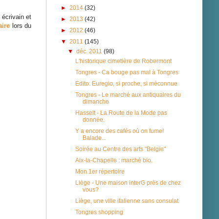
►
2014
(32)
écrivain et
►
2013
(42)
aire
lors du
►
2012
(46)
▼
2011
(145)
▼
déc. 2011
(98)
L'historique cimetière de Robermont
Tongres - Ca bouge pas mal à Tongres
Edito: Euregio, si proche, si méconnue
Tongres - Le marché aux antiquaires du
dimanche
Hasselt - La Route de la Mode pas
donnée.
Y a encore des cafés où on fume!
Balade...
Soirée au Centre des arts "Belgïe"
Aix-la-Chapelle : marché bio.
Mon 1er répertoire
Liège - Une maison interG près de chez
vous?
Liège, une ville italienne sans consulat
Tongres shopping