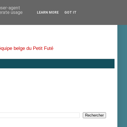
 user-agent
nerate usage
LEARN MORE
GOT IT
équipe belge du Petit Futé