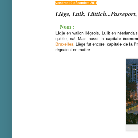
vendredi 9 décembre 2011
Liège, Luik, Lüttich...Passeport, 
_ Nom :
Lîdje
en wallon liégeois,
Luik
en néerlandai
qu'elle, na! Mais aussi la
capitale écono
Bruxelles
. Liège fut encore,
capitale de la P
régnaient en maître.