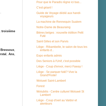
Pour que le Paradis règne ici bas...
C'est géant !
.
Guide de Voyage dédié aux handi-
voyageurs
La machine de Rennequin Sualem
Notre-Dame de Beauraing
la
troisième
Bières belges : nouvelle édition Petit
Futé
Saint Gilles et son Parvis
Liège - Ribambelle, le salon de tous les
,
Bressoux
,
enfants d...
rstal
,
Ans
,
Expo enfants admis
Des Seniors à l'Unif, c'est possible
Liège - Coup d'envoi, merci Faway !
Liège - Se parquer futé? Vive la
Grand'Poste!
Woluwé Saint-Lambert
Forest
Wolubilis - Centre culturel Woluwé St
Lambert
Liège - Coup d'oeil au Valdor et
alentours