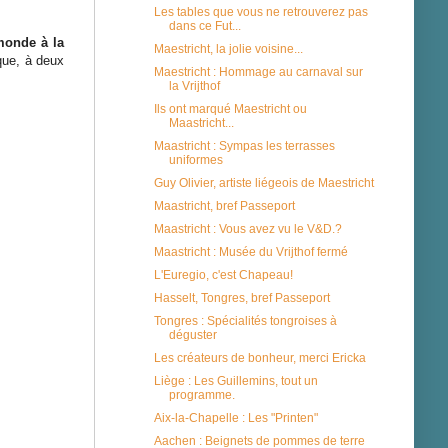
Les tables que vous ne retrouverez pas
dans ce Fut...
monde à la
Maestricht, la jolie voisine...
que, à deux
Maestricht : Hommage au carnaval sur
la Vrijthof
Ils ont marqué Maestricht ou
Maastricht...
Maastricht : Sympas les terrasses
uniformes
Guy Olivier, artiste liégeois de Maestricht
Maastricht, bref Passeport
Maastricht : Vous avez vu le V&D.?
Maastricht : Musée du Vrijthof fermé
L'Euregio, c'est Chapeau!
Hasselt, Tongres, bref Passeport
Tongres : Spécialités tongroises à
déguster
Les créateurs de bonheur, merci Ericka
Liège : Les Guillemins, tout un
programme.
Aix-la-Chapelle : Les "Printen"
Aachen : Beignets de pommes de terre