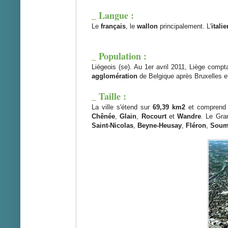
_ Langue :
Le
français
, le
wallon
principalement. L'
italie
_ Population :
Liégeois (se). Au 1er avril 2011, Liège compt
agglomération
de Belgique après Bruxelles e
_ Taille :
La ville s'étend sur
69,39 km2
et comprend 
Chênée
,
Glain
,
Rocourt
et
Wandre
. Le Gra
Saint-Nicolas
,
Beyne-Heusay
,
Fléron
,
Soum