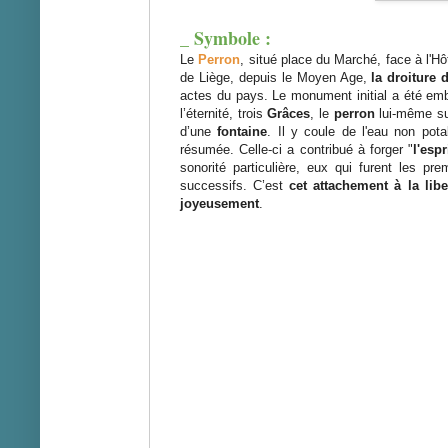
_ Symbole :
Le
Perron
, situé place du Marché, face à l'Hô
de Liège, depuis le Moyen Age,
la droiture d
actes du pays. Le monument initial a été emb
l’éternité, trois
Grâces
, le
perron
lui-même su
d’une
fontaine
. Il y coule de l'eau non pota
résumée. Celle-ci a contribué à forger "
l'esp
sonorité particulière, eux qui furent les p
successifs. C’est
cet attachement à la lib
joyeusement
.