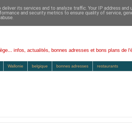
deliver its services and to analyze traffic. Your IP address and
formance and security metrics to ensure quality of service, ge
 abuse.
ège... infos, actualités, bonnes adresses et bons plans de l'
Wallonie
belgique
bonnes adresses
restaurants