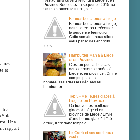
Restaurants ouverts le lundi à Liège et en
Province Réécoutez la séquence 2015 ici
Un resto ouvert le lundi , ce n...
Bonnes boucheries à Liège
Bonnes boucheries à Liège,
notre sélection Réécoutez
la séquence bientôt ici
Cette semaine nous allons
vous parler des endroits
futés ...
Hamburger Mania à Liège
et en Province
ettes 
C’est un peu la folie ces
deux dernières années à
e et 
Liège et en province . On ne
compte plus les
nombreuses adresses dédiées au
hamburger ...
Top 5 - Meilleures glaces à
Liège et en Province
Où trouver les meilleurs
ntre 
glaces à Liège et en
province de Liège? Envie
 5 des 
d'une bonne glace? L'été
rre. Une 
arrive, il est donc temps d...
nt rapport 
Le Carré et ses nombreux
cafés