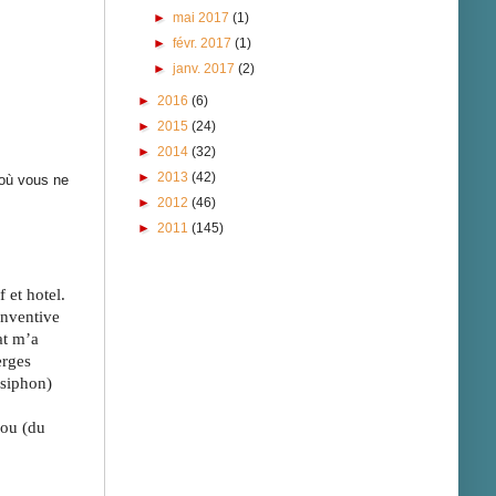
►
mai 2017
(1)
►
févr. 2017
(1)
►
janv. 2017
(2)
►
2016
(6)
►
2015
(24)
►
2014
(32)
►
2013
(42)
 où vous ne
►
2012
(46)
►
2011
(145)
 et hotel. 
nventive 
t m’a 
rges 
siphon) 
ou (du 