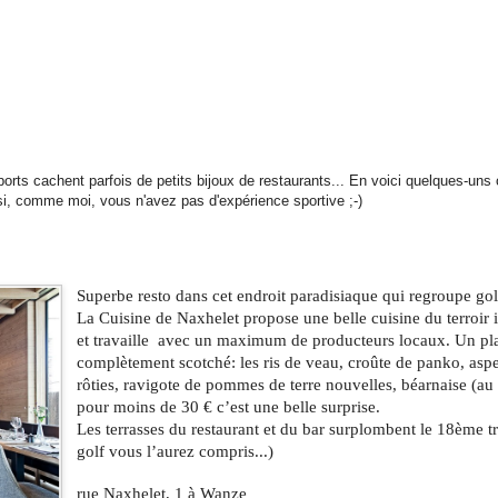
orts cachent parfois de petits bijoux de restaurants... En voici quelques-uns
 si, comme moi, vous n'avez pas d'expérience sportive ;-)
Superbe resto dans cet endroit paradisiaque qui regroupe golf
La Cuisine de Naxhelet propose une belle cuisine du terroir i
et travaille  avec un maximum de producteurs locaux. Un pla
complètement scotché: les ris de veau, croûte de panko, aspe
rôties, ravigote de pommes de terre nouvelles, béarnaise (au 
pour moins de 30 € c’est une belle surprise. 
Les terrasses du restaurant et du bar surplombent le 18ème tr
golf vous l’aurez compris...)
rue Naxhelet, 1 à Wanze