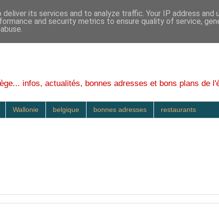
deliver its services and to analyze traffic. Your IP address and
formance and security metrics to ensure quality of service, ge
 abuse.
ège... infos, actualités, bonnes adresses et bons plans de l'
Wallonie
belgique
bonnes adresses
restaurants