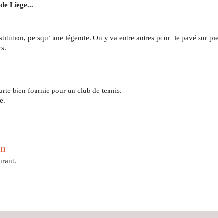
de Liège...
stitution, persqu’ une légende. On y va entre autres pour  le pavé sur pie
rs.
carte bien fournie pour un club de tennis.
e.
an
urant.