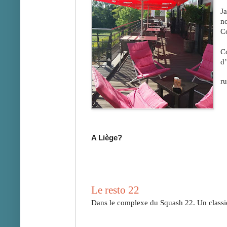
Ja
no
C
Co
d’
ru
A Liège? 
Le resto 22
Dans le complexe du Squash 22. Un classiq