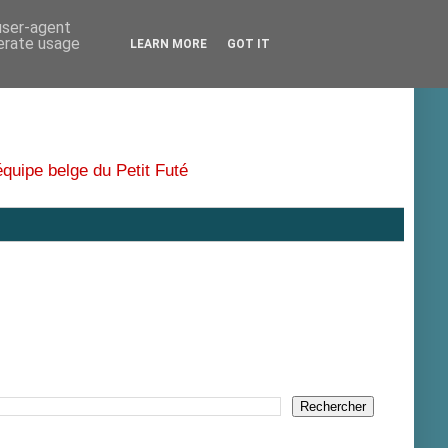
 user-agent
nerate usage
LEARN MORE
GOT IT
équipe belge du Petit Futé