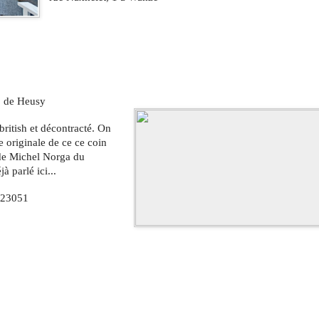
b de Heusy
ritish et décontracté. On 
 originale de ce ce coin 
e Michel Norga du 
à parlé ici...
23051 