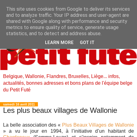
This site uses cookies from Google to deliver its services
and to analyze traffic. Your IP address and user-agent are
shared with Google along with performance and security
metrics to ensure quality of service, generate usage
statistics, and to detect and address abuse.
LEARN MORE
GOT IT
Belgique, Wallonie, Flandres, Bruxelles, Liège... infos,
actualités, bonnes adresses et bons plans de l'équipe belge
du Petit Futé
samedi 16 avril 2011
Les plus beaux villages de Wallonie
La belle association des «
Plus Beaux Villages de Wallonie
» a vu le jour en 1994, à l’initiative d’un habitant de