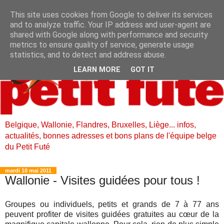
This site uses cookies from Google to deliver its services
and to analyze traffic. Your IP address and user-agent are
shared with Google along with performance and security
metrics to ensure quality of service, generate usage
statistics, and to detect and address abuse.
LEARN MORE
GOT IT
Belgique, Wallonie, Flandres, Bruxelles, Liège... infos,
actualités, bonnes adresses et bons plans de l'équipe belge
du Petit Futé
mardi 10 mai 2011
Wallonie - Visites guidées pour tous !
Groupes ou individuels, petits et grands de 7 à 77 ans
peuvent profiter de visites guidées gratuites au cœur de la