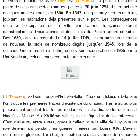
merveilles traditionnelles de
Huy
est
Li Pontia
, le pont.
La première
pierre de ce pont spectaculaire est posée le
30 juin 1294
, il sera achevé
quelques années après, en
1300
. En
1343
, une prison y sera construite,
jouxtant les habitations déjà présentes sur le pont. Les conséquences
suite à l’occupation de la ville par l’armée françaises seront
catastrophiques. Deux arches et deux piles du Pontia seront détruites.
Dès
1680
, on le reconstruit. Le
14 juillet 1749
, il sera malheureusement
de nouveau la proie de nombreux dégâts jusqu’en
1945
, lors de la
seconde Guerre mondiale. Enfin, depuis son inauguration en
1956
par le
Roi Baudouin, celui-ci conserve toute sa splendeur.
Li Rondia
Li Tchestia
, château, aujourd’hui citadelle.
C’est au
IXème
siècle que
l’on trouve les premières traces d’existence du château. Par la suite, plus
précisément pendant les Temps modernes, il sera dira de lui qu’il tenait
Huy à la Meuse. Au
XVIIème
siècle, c’est l’âge d’or de la forteresse.
C’est d’ailleurs, entre autres, grâce à celle-ci que la ville de Huy joua un
rôle déterminant pendant les guerres menées par
Louis XIV
. L’avenir
sera moins glorieux. En effet, le château sera la victime de nombreux