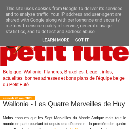
This site uses cookies from Google to deliver its services
and to analyze traffic. Your IP address and user-agent are
shared with Google along with performance and security
metrics to ensure quality of service, generate usage
statistics, and to detect and address abuse.
LEARN MORE
GOT IT
Belgique, Wallonie, Flandres, Bruxelles, Liège... infos,
actualités, bonnes adresses et bons plans de l'équipe belge
du Petit Futé
samedi 28 mai 2011
Wallonie - Les Quatre Merveilles de Huy
Moins connues que les Sept Merveilles du Monde Antique mais tout le
monde en parle pourtant ici depuis des décennies : la première des quatre