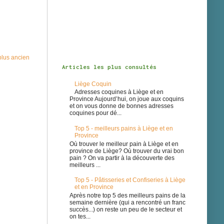
 plus ancien
Articles les plus consultés
Liège Coquin
Adresses coquines à Liège et en
Province Aujourd’hui, on joue aux coquins
et on vous donne de bonnes adresses
coquines pour dé...
Top 5 - meilleurs pains à Liège et en
Province
Où trouver le meilleur pain à Liège et en
province de Liège? Où trouver du vrai bon
pain ? On va partir à la découverte des
meilleurs ...
Top 5 - Pâtisseries et Confiseries à Liège
et en Province
Après notre top 5 des meilleurs pains de la
semaine dernière (qui a rencontré un franc
succès...) on reste un peu de le secteur et
on tes...