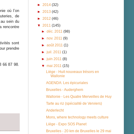
►
2014
(32)
nie où l’on
►
2013
(42)
uteries, de
►
2012
(46)
 au sein du
▼
2011
(145)
la rencontre
►
déc. 2011
(98)
►
nov. 2011
(9)
ivités sont
►
août 2011
(1)
our prendre
►
juil. 2011
(1)
►
juin 2011
(8)
3 66 87 98.
▼
mai 2011
(15)
Liège - Huit nouveaux trésors en
Wallonie
AGENDA: Les épicuriales
Bruxelles - Auderghem
Wallonie - Les Quatre Merveilles de Huy
Tarte au riz (spécialité de Verviers)
Anderlecht
Mons, where technology meets culture
Liège - Expo SOS Planet
Bruxelles - 20 km de Bruxelles le 29 mai