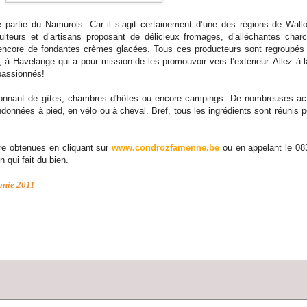
e partie du Namurois. Car il s’agit certainement d’une des régions de Wallo
culteurs et d’artisans proposant de délicieux fromages, d’alléchantes charc
 encore de fondantes crèmes glacées. Tous ces producteurs sont regroupés
, à Havelange qui a pour mission de les promouvoir vers l’extérieur. Allez à 
passionnés!
ionnant de gîtes, chambres d'hôtes ou encore campings. De nombreuses act
données à pied, en vélo ou à cheval. Bref, tous les ingrédients sont réunis p
tre obtenues en cliquant sur
www.condrozfamenne.be
ou en appelant le 08
n qui fait du bien.
onie 2011