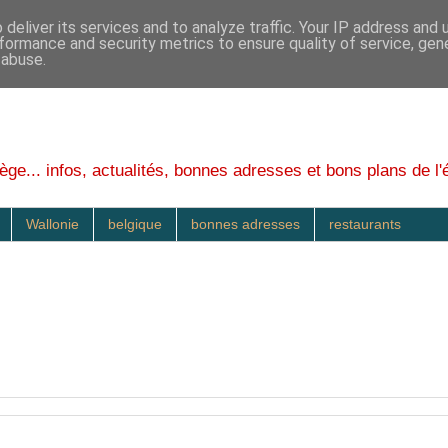
deliver its services and to analyze traffic. Your IP address and
formance and security metrics to ensure quality of service, ge
 abuse.
ège... infos, actualités, bonnes adresses et bons plans de l'
Wallonie
belgique
bonnes adresses
restaurants