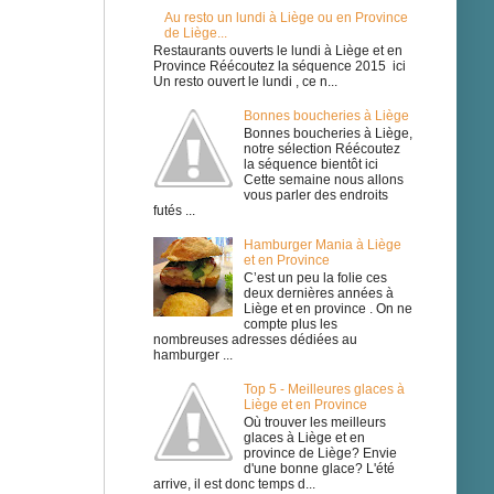
Au resto un lundi à Liège ou en Province
de Liège...
Restaurants ouverts le lundi à Liège et en
Province Réécoutez la séquence 2015 ici
Un resto ouvert le lundi , ce n...
Bonnes boucheries à Liège
Bonnes boucheries à Liège,
notre sélection Réécoutez
la séquence bientôt ici
Cette semaine nous allons
vous parler des endroits
futés ...
Hamburger Mania à Liège
et en Province
C’est un peu la folie ces
deux dernières années à
Liège et en province . On ne
compte plus les
nombreuses adresses dédiées au
hamburger ...
Top 5 - Meilleures glaces à
Liège et en Province
Où trouver les meilleurs
glaces à Liège et en
province de Liège? Envie
d'une bonne glace? L'été
arrive, il est donc temps d...