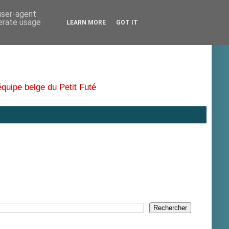
 user-agent
nerate usage
LEARN MORE
GOT IT
équipe belge du Petit Futé