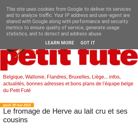
This site uses cookies from Google to deliver its services
and to analyze traffic. Your IP address and user-agent are
shared with Google along with performance and security
metrics to ensure quality of service, generate usage
statistics, and to detect and address abuse.
LEARN MORE
GOT IT
Belgique, Wallonie, Flandres, Bruxelles, Liège... infos,
actualités, bonnes adresses et bons plans de l'équipe belge
du Petit Futé
jeudi 28 mai 2015
Le fromage de Herve au lait cru et ses
cousins