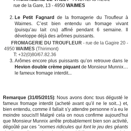
         rue de la Gare, 13 - 4950 
WAIMES
Le Petit Fagnard 
de la fromagerie du Troufleur à 
Waimes. C’est bien entendu un fromage vivant 
(puisqu’au lait cru) affiné pendant 6 semaine. Il 
développe déjà des arômes puissants. 
FROMAGERIE DU TROUFLEUR
 - rue de la Gagire 20 - 
 4950
 WAIMES
 (Thirimont)        
T:
+32(0)80/67.82.36
Arômes encore plus puissants qu’on retrouve dans le 
Hevion double crème piquant 
de Monsieur Munnix… 
le fameux fromage interdit...
Remarque (31/05/2015)
: Nous avons donc tous dégusté le 
fameux fromage interdit (acheté avant qu'il ne le soit...) et, 
bien entendu, comme il fallait s'y attendre personne n'a eu le 
moindre soucis!!! Malgré cela on nous confirme aujourd'hui 
que Monsieur Munnix arrête probablement bien son activité, 
dégoûté par ces "
normes ridicules qui font le jeu des géants 