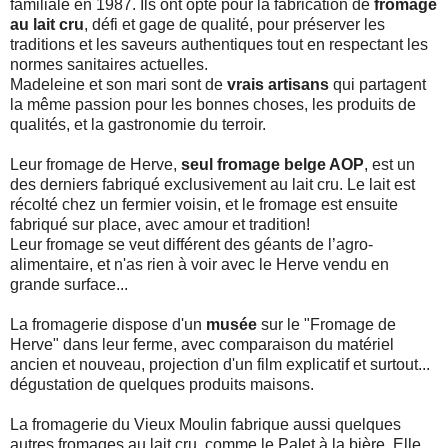
familiale en 1987. Ils ont opté pour la fabrication de
fromage
au lait cru
, défi et gage de qualité, pour préserver les
traditions et les saveurs authentiques tout en respectant les
normes sanitaires actuelles.
Madeleine et son mari sont de
vrais
artisans
qui partagent
la même passion pour les bonnes choses, les produits de
qualités, et la gastronomie du terroir.
Leur fromage de Herve,
seul fromage belge AOP
, est un
des derniers fabriqué exclusivement au lait cru. Le lait est
récolté chez un fermier voisin, et le fromage est ensuite
fabriqué sur place, avec amour et tradition!
Leur fromage se veut différent des géants de l’agro-
alimentaire, et n'as rien à voir avec le Herve vendu en
grande surface...
La fromagerie dispose d'un
musée
sur le "Fromage de
Herve" dans leur ferme, avec comparaison du matériel
ancien et nouveau, projection d'un film explicatif et surtout...
dégustation de quelques produits maisons.
La fromagerie du Vieux Moulin fabrique aussi quelques
autres fromages au lait cru, comme le Palet à la bière. Elle