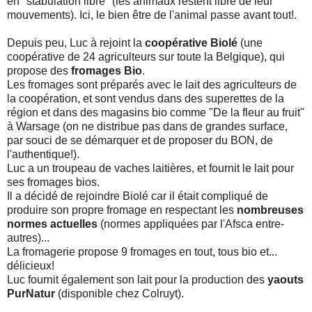
en "stabulation libre" (les animaux restent libre de leur
mouvements). Ici, le bien être de l'animal passe avant tout!.
Depuis peu, Luc à rejoint la
coopérative Biolé
(une
coopérative de 24 agriculteurs sur toute la Belgique), qui
propose des
fromages Bio
.
Les fromages sont préparés avec le lait des agriculteurs de
la coopération, et sont vendus dans des superettes de la
région et dans des magasins bio comme "De la fleur au fruit"
à Warsage (on ne distribue pas dans de grandes surface,
par souci de se démarquer et de proposer du BON, de
l'authentique!).
Luc a un troupeau de vaches laitières, et fournit le lait pour
ses fromages bios.
Il a décidé de rejoindre Biolé car il était compliqué de
produire son propre fromage en respectant les
nombreuses
normes actuelles
(normes appliquées par l'Afsca entre-
autres)...
La fromagerie propose 9 fromages en tout, tous bio et...
délicieux!
Luc fournit également son lait pour la production des
yaouts
PurNatur
(disponible chez Colruyt).