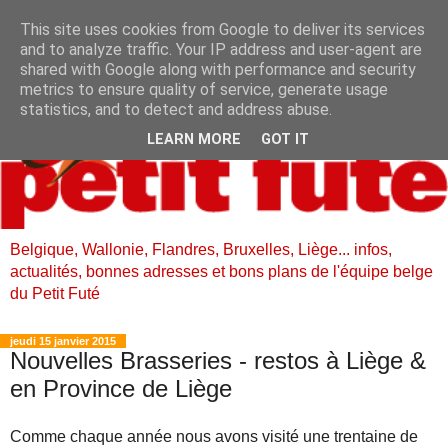
This site uses cookies from Google to deliver its services
and to analyze traffic. Your IP address and user-agent are
shared with Google along with performance and security
metrics to ensure quality of service, generate usage
statistics, and to detect and address abuse.
LEARN MORE
GOT IT
Belgique, Wallonie, Flandres, Bruxelles, Liège... infos,
actualités, bonnes adresses et bons plans de l'équipe belge
du Petit Futé
jeudi 15 janvier 2015
Nouvelles Brasseries - restos à Liège &
en Province de Liège
Comme chaque année nous avons visité une trentaine de