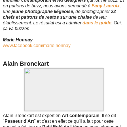
mobilier contemporain
et les
designers
qui font le buzz. Et
en parlons de buzz, nous avons demandé à
Fany Lacroix
,
une
jeune photographe liégeoise
, de photographier
22
chefs et patrons de restos sur une chaise
de leur
établissement. Le résultat est à admirer
dans le guide
. Oui,
ça va buzzer.
Marie Honnay
www.facebook.com/marie.honnay
Alain Bronckart
Alain Bronckart est expert en
Art contemporain
. Il se dit
"
Passeur d'Art
" et c'est en effet ce qu'il a fait pour cette
nouvelle édition du
Petit Futé de Liège
en nous plongeant