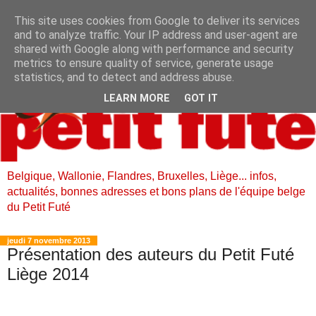
This site uses cookies from Google to deliver its services
and to analyze traffic. Your IP address and user-agent are
shared with Google along with performance and security
metrics to ensure quality of service, generate usage
statistics, and to detect and address abuse.
LEARN MORE
GOT IT
Belgique, Wallonie, Flandres, Bruxelles, Liège... infos,
actualités, bonnes adresses et bons plans de l'équipe belge
du Petit Futé
jeudi 7 novembre 2013
Présentation des auteurs du Petit Futé
Liège 2014