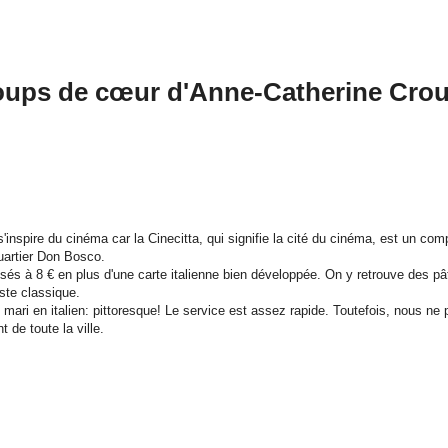
oups de cœur d'Anne-Catherine Crou
s'inspire du cinéma car la Cinecitta, qui signifie la cité du cinéma, est un co
uartier Don Bosco.
osés à 8 € en plus d'une carte italienne bien développée. On y retrouve des p
ste classique.
ari en italien: pittoresque! Le service est assez rapide. Toutefois, nous ne
 de toute la ville.