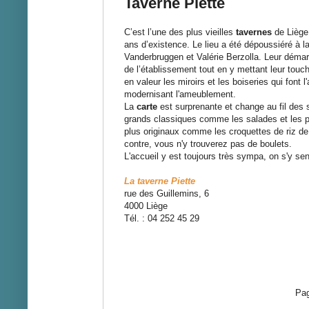
Taverne Piette
C’est l’une des plus vieilles
tavernes
de Liège
ans
d’existence
. Le lieu a été
dépoussiéré à l
Vanderbruggen et Valérie Berzolla. Leur démar
de
l’établissement
tout en y mettant leur touch
en valeur les miroirs et les boiseries qui font l'
modernisant l'ameublement.
La
carte
est surprenante et change au fil des 
grands classiques comme les salades et les p
plus originaux comme les croquettes de riz de 
contre, vous n'y trouverez pas de boulets.
L'accueil y est toujours très sympa, on s'y sen
La taverne Piette
rue des Guillemins, 6
4000 Liège
Tél. : 04 252 45 29
Pag