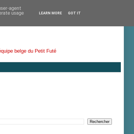
 user-agent
nerate usage
LEARN MORE
GOT IT
équipe belge du Petit Futé