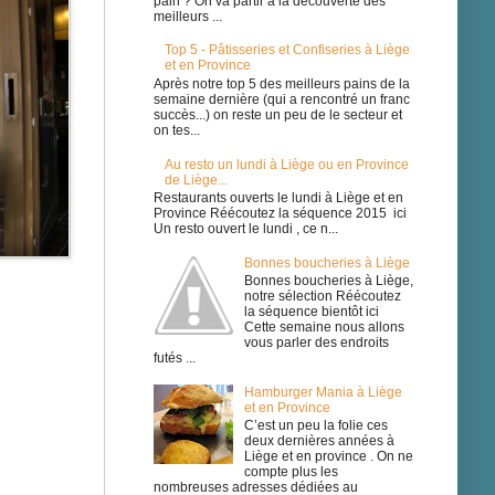
pain ? On va partir à la découverte des
meilleurs ...
Top 5 - Pâtisseries et Confiseries à Liège
et en Province
Après notre top 5 des meilleurs pains de la
semaine dernière (qui a rencontré un franc
succès...) on reste un peu de le secteur et
on tes...
Au resto un lundi à Liège ou en Province
de Liège...
Restaurants ouverts le lundi à Liège et en
Province Réécoutez la séquence 2015 ici
Un resto ouvert le lundi , ce n...
Bonnes boucheries à Liège
Bonnes boucheries à Liège,
notre sélection Réécoutez
la séquence bientôt ici
Cette semaine nous allons
vous parler des endroits
futés ...
Hamburger Mania à Liège
et en Province
C’est un peu la folie ces
deux dernières années à
Liège et en province . On ne
compte plus les
nombreuses adresses dédiées au