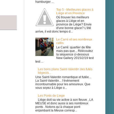
hamburger ...
Top 5 - Meilleures glaces à
Liège et en Province
Où trouver les meilleurs
glaces à Liège et en
province de Liège? Envie
d'une bonne glace? L'été
arrive, il est donc temps d...
Le Carré et ses nombreux
cafés
Le Carré: quartier de fête
mais pas que... Réécoutez
la séquence ci-dessous
New Gallery 2015/2/19 test
test ...
Les bons plans Saint-Valentin des futés
liégeois...
Une Saint-Valentin romantique et futée...
La Saint-Valentin... l’évènement
incontournable pour les amoureux. Que
vous soyez à Liège o...
Les Ponts de Liege
Liège doit sa vie active à son fleuve , LA
MEUSE et donc aussi à ses nombreux
ponts . Notons qu’à chaque pont
enjambant la Meuse corresp...