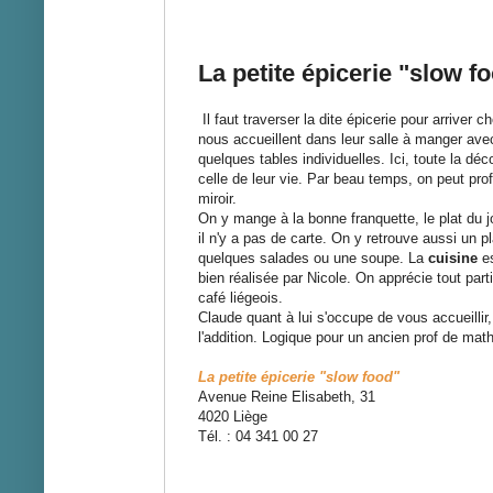
La petite épicerie "slow f
Il faut traverser la dite épicerie pour arriver c
nous
accueillent
dans leur salle à manger avec
quelques tables individuelles. Ici, toute la déc
celle de leur vie. Par beau temps, on peut profi
miroir.
On y mange à la bonne franquette, le plat du jo
il n'y a pas de carte. On y retrouve aussi un p
quelques salades ou une soupe. La
cuisine
es
bien réalisée par Nicole. On apprécie tout part
café liégeois.
Claude quant à lui s'occupe de vous
accueillir,
l'addition. Logique pour un ancien prof de math
La petite épicerie "slow food"
Avenue Reine Elisabeth, 31
4020 Liège
Tél. : 04 341 00 27