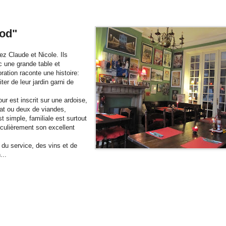
ood"
hez Claude et Nicole. Ils
 une grande table et
oration raconte une histoire:
ter de leur jardin garni de
ur est inscrit sur une ardoise,
lat ou deux de viandes,
t simple,
familiale
est surtout
iculièrement son excellent
du service, des vins et de
...