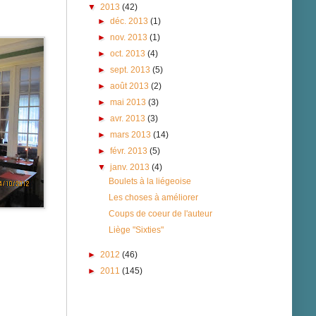
▼
2013
(42)
►
déc. 2013
(1)
►
nov. 2013
(1)
►
oct. 2013
(4)
►
sept. 2013
(5)
►
août 2013
(2)
►
mai 2013
(3)
►
avr. 2013
(3)
►
mars 2013
(14)
►
févr. 2013
(5)
▼
janv. 2013
(4)
Boulets à la liégeoise
Les choses à améliorer
Coups de coeur de l'auteur
Liège "Sixties"
►
2012
(46)
►
2011
(145)