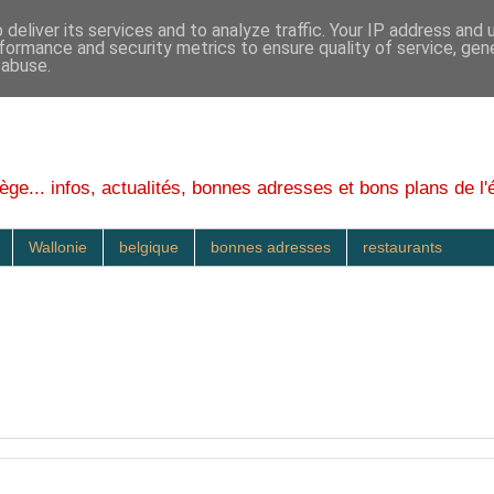
deliver its services and to analyze traffic. Your IP address and
formance and security metrics to ensure quality of service, ge
 abuse.
ège... infos, actualités, bonnes adresses et bons plans de l'
Wallonie
belgique
bonnes adresses
restaurants