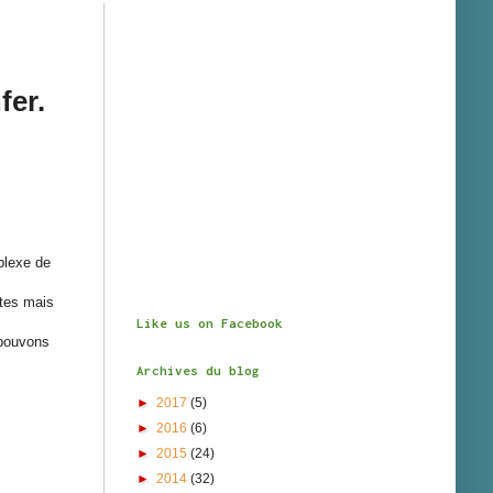
fer.
mplexe de
âtes mais
Like us on Facebook
 pouvons
Archives du blog
►
2017
(5)
►
2016
(6)
►
2015
(24)
►
2014
(32)