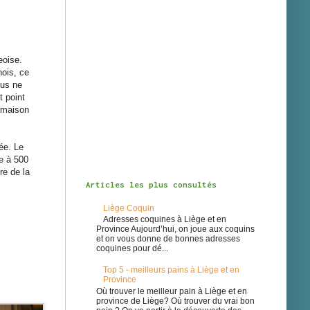
eoise.
ois, ce
ous ne
t point
e maison
ée. Le
re à 500
re de la
Articles les plus consultés
Liège Coquin
Adresses coquines à Liège et en
Province Aujourd’hui, on joue aux coquins
et on vous donne de bonnes adresses
coquines pour dé...
Top 5 - meilleurs pains à Liège et en
Province
Où trouver le meilleur pain à Liège et en
province de Liège? Où trouver du vrai bon